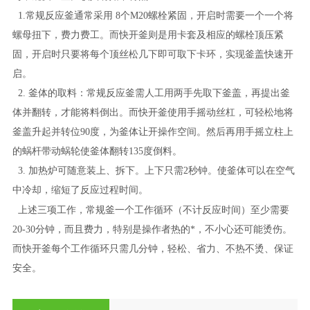
1.常规反应釜通常采用 8个M20螺栓紧固，开启时需要一个一个将
螺母扭下，费力费工。而快开釜则是用卡套及相应的螺栓顶压紧
固，开启时只要将每个顶丝松几下即可取下卡环，实现釜盖快速开
启。
2.
釜体的取料：常规反应釜需人工用两手先取下釜盖，再提出釜
体并翻转，才能将料倒出。而快开釜使用手摇动丝杠，可轻松地将
釜盖升起并转位90度，为釜体让开操作空间。然后再用手摇立柱上
的蜗杆带动蜗轮使釜体翻转135度倒料。
3.
加热炉可随意装上、拆下。上下只需2秒钟。使釜体可以在空气
中冷却，缩短了反应过程时间。
上述三项工作，常规釜一个工作循环（不计反应时间）至少需要
20-30分钟，而且费力，特别是操作者热的*，不小心还可能烫伤。
而快开釜每个工作循环只需几分钟，轻松、省力、不热不烫、保证
安全。