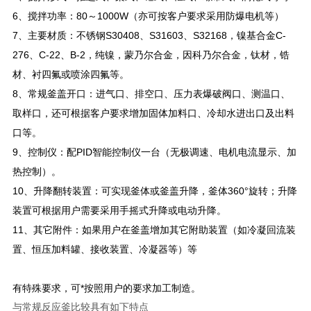
6
、搅拌功率：80～1000W（亦可按客户要求采用防爆电机等）
7
、主要材质：不锈钢S30408、S31603、S32168，镍基合金C-
276、C-22、B-2，纯镍，蒙乃尔合金，因科乃尔合金，钛材，锆
材、衬四氟或喷涂四氟等。
8
、常规釜盖开口：进气口、排空口、压力表爆破阀口、测温口、
取样口，还可根据客户要求增加固体加料口、冷却水进出口及出料
口等。
9
、控制仪：配PID智能控制仪一台（无极调速、电机电流显示、加
热控制）。
10
、升降翻转装置：可实现釜体或釜盖升降，釜体360°旋转；升降
装置可根据用户需要采用手摇式升降或电动升降。
11
、其它附件：如果用户在釜盖增加其它附助装置（如冷凝回流装
置、恒压加料罐、接收装置、冷凝器等）等
有特殊要求，可*按照用户的要求加工制造。
与常规反应釜比较具有如下特点