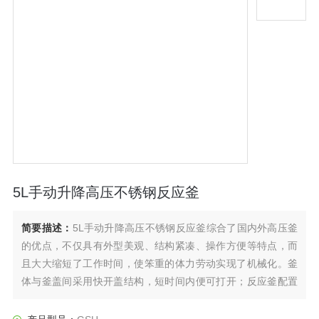
5L手动升降高压不锈钢反应釜
简要描述：
5L手动升降高压不锈钢反应釜综合了国内外高压釜
的优点，不仅具有外型美观、结构紧凑、操作方便等特点，而
且大大缩短了工作时间，使笨重的体力劳动实现了机械化。釜
体与釜盖间采用快开盖结构，短时间内便可打开；反应釜配置
升降翻转装置，可实现釜盖升降或釜体升降，及升降后的釜体
翻转功能。该反应釜操作简单省力，方便反应釜的出料、清洗