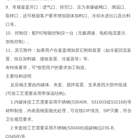
9、常规釜盖开口：进气口、排空口、压力表爆破阀口、测温口、
取样口，还可根据客户要求增加固体加料口、冷却水进出口及出料
口等。
10、控制仪：配PID智能控制仪一台（无极调速、电机电流显示、
加热控制）。
11、其它附件：如果用户在釜盖增加其它附助装置（如冷凝回流装
置、恒压加料罐、接收装置、冷凝器等）等。
有特殊要求，可*按照用户的要求加工制造。
主要结构说明
反应锅主要由内罐体、夹套、搅拌装置、支承座四大部件组成
(可按工艺需要采用带保温结构)。
1.内罐体按工艺需要采用不锈钢(S30408、S31603或S32168)等
材料制造，内表面镜面抛光处理，可在线CIP清洗、SIP灭菌，符合
卫生规范要求。
2.夹套按工艺需要采用不锈钢(S30408)或碳钢(Q235-B、
Q345R)等。