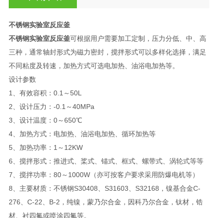
不锈钢实验室反应釜
不锈钢实验室反应釜
可根据用户需要加工定制，压力分低、中、高
三种，通常轴封形式为磁力密封，搅拌形式可以多样化选择，满足
不同粘度及转速，加热方式可选电加热、油浴电加热等。
设计参数
1、有效容积：0.1～50L
2、设计压力：-0.1～40MPa
3、设计温度：0～650℃
4、加热方式：电加热、油浴电加热、循环加热等
5、加热功率：1～12KW
6、搅拌形式：推进式、桨式、锚式、框式、螺带式、涡轮式等等
7、搅拌功率：80～1000W（亦可按客户要求采用防爆电机等）
8、主要材质：不锈钢S30408、S31603、S32168，镍基合金C-
276、C-22、B-2，纯镍，蒙乃尔合金，因科乃尔合金，钛材，锆
材、衬四氟或喷涂四氟等。