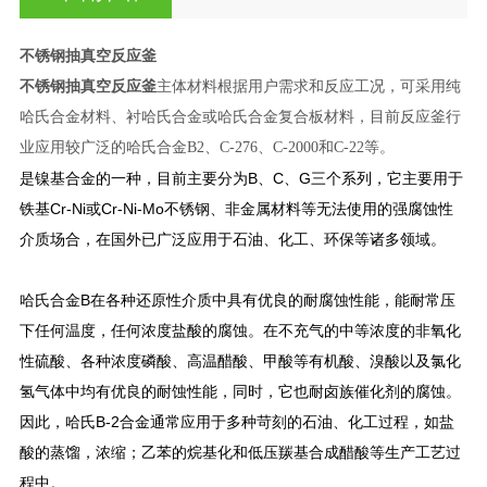
不锈钢抽真空反应釜
不锈钢抽真空反应釜
主体材料根据用户需求和反应工况，可采用纯
哈氏合金材料、衬哈氏合金或哈氏合金复合板材料，目前反应釜行
业应用较广泛的哈氏合金B2、C-276、C-2000和C-22等。
是镍基合金的一种，目前主要分为B、C、G三个系列，它主要用于
铁基Cr-Ni或Cr-Ni-Mo不锈钢、非金属材料等无法使用的强腐蚀性
介质场合，在国外已广泛应用于石油、化工、环保等诸多领域。
哈氏合金B在各种还原性介质中具有优良的耐腐蚀性能，能耐常压
下任何温度，任何浓度盐酸的腐蚀。在不充气的中等浓度的非氧化
性硫酸、各种浓度磷酸、高温醋酸、甲酸等有机酸、溴酸以及氯化
氢气体中均有优良的耐蚀性能，同时，它也耐卤族催化剂的腐蚀。
因此，哈氏B-2合金通常应用于多种苛刻的石油、化工过程，如盐
酸的蒸馏，浓缩；乙苯的烷基化和低压羰基合成醋酸等生产工艺过
程中。