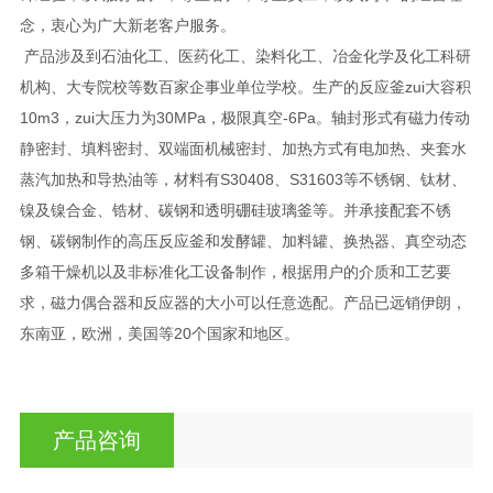
念，衷心为广大新老客户服务。
产品涉及到石油化工、医药化工、染料化工、冶金化学及化工科研
机构、大专院校等数百家企事业单位学校。生产的反应釜zui大容积
10m3，zui大压力为30MPa，极限真空-6Pa。轴封形式有磁力传动
静密封、填料密封、双端面机械密封、加热方式有电加热、夹套水
蒸汽加热和导热油等，材料有S30408、S31603等不锈钢、钛材、
镍及镍合金、锆材、碳钢和透明硼硅玻璃釜等。并承接配套不锈
钢、碳钢制作的高压反应釜和发酵罐、加料罐、换热器、真空动态
多箱干燥机以及非标准化工设备制作，根据用户的介质和工艺要
求，磁力偶合器和反应器的大小可以任意选配。产品已远销伊朗，
东南亚，欧洲，美国等20个国家和地区。
产品咨询