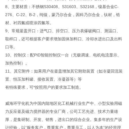
8、主要材质：不锈钢S30408、S31603、S32168，镍基合金C-
276、C-22、B-2，纯镍，蒙乃尔合金，因科乃尔合金，钛材，锆
材、衬四氟或喷涂四氟等。
9、常规釜盖开口：进气口、排空口、压力表爆破阀口、测温口、
取样口，还可根据客户要求增加固体加料口、冷却水进出口及出料
口等。
10、控制仪：配PID智能控制仪一台（无极调速、电机电流显示、
加热控制）。
11、其它附件：如果用户在釜盖增加其它附助装置（如冷凝回流装
置、恒压加料罐、接收装置、冷凝器等）等
有特殊要求，可*按照用户的要求加工制造。
威海环宇化机为中国内陆地区化工机械行业生产中、小型实验用磁
力反应釜及磁力搅拌器的专业厂商，公司工艺先进、技术力量雄
厚，是集研制、开发、销售，进出口的综合企业。集多年的生产设
计经验，以“服务客户，尊重客户，尊重员工，以人为本”的经营理