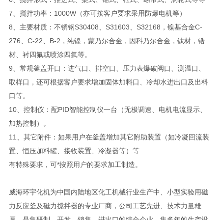
7、搅拌功率：1000W（亦可按客户要求采用防爆电机等）
8、主要材质：不锈钢S30408、S31603、S32168，镍基合金C-
276、C-22、B-2，纯镍，蒙乃尔合金，因科乃尔合金，钛材，锆
材、衬四氟或喷涂四氟等。
9、常规釜盖开口：进气口、排空口、压力表爆破阀口、测温口、
取样口，还可根据客户要求增加固体加料口、冷却水进出口及出料
口等。
10、控制仪：配PID智能控制仪一台（无极调速、电机电流显示、
加热控制）。
11、其它附件：如果用户在釜盖增加其它附助装置（如冷凝回流装
置、恒压加料罐、接收装置、冷凝器等）等
有特殊要求，可*按照用户的要求加工制造。
威海环宇化机为中国内陆地区化工机械行业生产中、小型实验用磁
力反应釜及磁力搅拌器的专业厂商，公司工艺先进、技术力量雄
厚，是集研制、开发、销售，进出口的综合企业。集多年的生产设