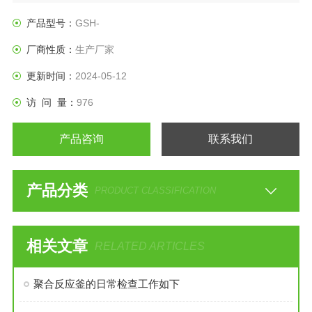
体萃取以及气体吸收等物理变化过程均需要采用搅拌装置才能
得到到好的效果，是化工，制药等行业理想的所需设备。
产品型号：
GSH-
厂商性质：
生产厂家
更新时间：
2024-05-12
访 问 量：
976
产品咨询
联系我们
产品分类
PRODUCT CLASSIFICATION
相关文章
RELATED ARTICLES
聚合反应釜的日常检查工作如下