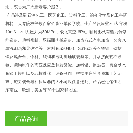
念，衷心为广大新老客户服务。
产品涉及到石油化工、医药化工、染料化工、冶金化学及化工科研
机构、大专院校等数百家企事业单位学校。生产的反应釜zui大容积
10m3，zui大压力为30MPa，极限真空-6Pa。轴封形式有磁力传动
静密封、填料密封、双端面机械密封、加热方式有电加热、夹套水
蒸汽加热和导热油等，材料有S30408、S31603等不锈钢、钛材、
镍及镍合金、锆材、碳钢和透明硼硅玻璃釜等。并承接配套不锈
钢、碳钢制作的高压反应釜和发酵罐、加料罐、换热器、真空动态
多箱干燥机以及非标准化工设备制作，根据用户的介质和工艺要
求，磁力偶合器和反应器的大小可以任意选配。产品已远销伊朗，
东南亚，欧洲，美国等20个国家和地区。
产品咨询