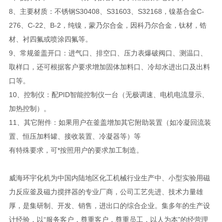
8、主要材质：不锈钢S30408、S31603、S32168，镍基合金C-
276、C-22、B-2，纯镍，蒙乃尔合金，因科乃尔合金，钛材，锆
材、衬四氟或喷涂四氟等。
9、常规釜盖开口：进气口、排空口、压力表爆破阀口、测温口、
取样口，还可根据客户要求增加固体加料口、冷却水进出口及出料
口等。
10、控制仪：配PID智能控制仪一台（无极调速、电机电流显示、
加热控制）。
11、其它附件：如果用户在釜盖增加其它附助装置（如冷凝回流装
置、恒压加料罐、接收装置、冷凝器等）等
有特殊要求，可*按照用户的要求加工制造。
威海环宇化机为中国内陆地区化工机械行业生产中、小型实验用磁
力反应釜及磁力搅拌器的专业厂商，公司工艺先进、技术力量雄
厚，是集研制、开发、销售，进出口的综合企业。集多年的生产设
计经验，以“服务客户，尊重客户，尊重员工，以人为本”的经营理