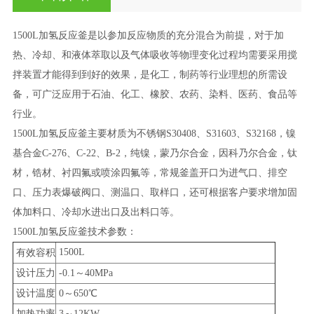
1500L加氢反应釜
是以参加反应物质的充分混合为前提，对于加
热、冷却、和液体萃取以及气体吸收等物理变化过程均需要采用搅
拌装置才能得到到好的效果，是化工，制药等行业理想的所需设
备，可广泛应用于石油、化工、橡胶、农药、染料、医药、食品等
行业。
1500L加氢反应釜
主要材质为不锈钢S30408、S31603、S32168，镍
基合金C-276、C-22、B-2，纯镍，蒙乃尔合金，因科乃尔合金，钛
材，锆材、衬四氟或喷涂四氟等，常规釜盖开口为进气口、排空
口、压力表爆破阀口、测温口、取样口，还可根据客户要求增加固
体加料口、冷却水进出口及出料口等。
1500L加氢反应釜
技术参数：
1500L
有效容积
设计压力
-0.1～40MPa
设计温度
0～650℃
加热功率
3～12KW