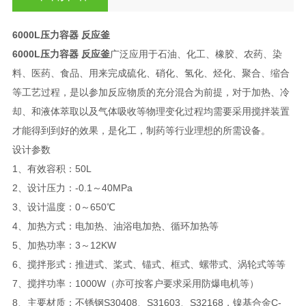
6000L压力容器 反应釜
6000L压力容器 反应釜
广泛应用于石油、化工、橡胶、农药、染
料、医药、食品、用来完成硫化、硝化、氢化、烃化、聚合、缩合
等工艺过程，是以参加反应物质的充分混合为前提，对于加热、冷
却、和液体萃取以及气体吸收等物理变化过程均需要采用搅拌装置
才能得到到好的效果，是化工，制药等行业理想的所需设备。
设计参数
1、有效容积：50L
2、设计压力：-0.1～40MPa
3、设计温度：0～650℃
4、加热方式：电加热、油浴电加热、循环加热等
5、加热功率：3～12KW
6、搅拌形式：推进式、桨式、锚式、框式、螺带式、涡轮式等等
7、搅拌功率：1000W（亦可按客户要求采用防爆电机等）
8、主要材质：不锈钢S30408、S31603、S32168，镍基合金C-