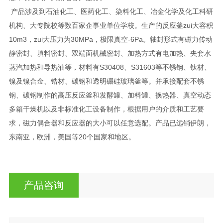
产品涉及到石油化工、医药化工、染料化工、冶金化学及化工科研
机构、大专院校等数百家企事业单位学校。生产的反应釜zui大容积
10m3，zui大压力为30MPa，极限真空-6Pa。轴封形式有磁力传动
静密封、填料密封、双端面机械密封、加热方式有电加热、夹套水
蒸汽加热和导热油等，材料有S30408、S31603等不锈钢、钛材、
镍及镍合金、锆材、碳钢和透明硼硅玻璃釜等。并承接配套不锈
钢、碳钢制作的高压反应釜和发酵罐、加料罐、换热器、真空动态
多箱干燥机以及非标准化工设备制作，根据用户的介质和工艺要
求，磁力偶合器和反应器的大小可以任意选配。产品已远销伊朗，
东南亚，欧洲，美国等20个国家和地区。
产品咨询