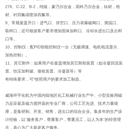
276、C-22、B-2，纯镍，蒙乃尔合金，因科乃尔合金，钛材，锆
材、衬四氟或喷涂四氟等。
9、常规釜盖开口：进气口、排空口、压力表爆破阀口、测温口、
取样口，还可根据客户要求增加固体加料口、冷却水进出口及出料
口等。
10、控制仪：配PID智能控制仪一台（无极调速、电机电流显示、
加热控制）。
11、其它附件：如果用户在釜盖增加其它附助装置（如冷凝回流装
置、恒压加料罐、接收装置、冷凝器等）等
有特殊要求，可*按照用户的要求加工制造。
威海环宇化机为中国内陆地区化工机械行业生产中、小型实验用磁
力反应釜及磁力搅拌器的专业厂商，公司工艺先进、技术力量雄
厚，是集研制、开发、销售，进出口的综合企业。集多年的生产设
计经验，以“服务客户，尊重客户，尊重员工，以人为本”的经营理
念，衷心为广大新老客户服务。