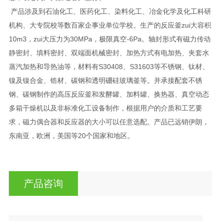
产品涉及到石油化工、医药化工、染料化工、冶金化学及化工科研
机构、大专院校等数百家企事业单位学校。生产的反应釜zui大容积
10m3，zui大压力为30MPa，极限真空-6Pa。轴封形式有磁力传动
静密封、填料密封、双端面机械密封、加热方式有电加热、夹套水
蒸汽加热和导热油等，材料有S30408、S31603等不锈钢、钛材、
镍及镍合金、锆材、碳钢和透明硼硅玻璃釜等。并承接配套不锈
钢、碳钢制作的高压反应釜和发酵罐、加料罐、换热器、真空动态
多箱干燥机以及非标准化工设备制作，根据用户的介质和工艺要
求，磁力偶合器和反应器的大小可以任意选配。产品已远销伊朗，
东南亚，欧洲，美国等20个国家和地区。
产品咨询