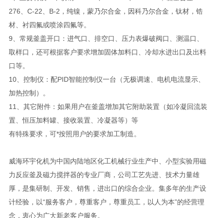
276、C-22、B-2，纯镍，蒙乃尔合金，因科乃尔合金，钛材，锆
材、衬四氟或喷涂四氟等。
9、常规釜盖开口：进气口、排空口、压力表爆破阀口、测温口、
取样口，还可根据客户要求增加固体加料口、冷却水进出口及出料
口等。
10、控制仪：配PID智能控制仪一台（无极调速、电机电流显示、
加热控制）。
11、其它附件：如果用户在釜盖增加其它附助装置（如冷凝回流装
置、恒压加料罐、接收装置、冷凝器等）等
有特殊要求，可*按照用户的要求加工制造。
威海环宇化机为中国内陆地区化工机械行业生产中、小型实验用磁
力反应釜及磁力搅拌器的专业厂商，公司工艺先进、技术力量雄
厚，是集研制、开发、销售，进出口的综合企业。集多年的生产设
计经验，以“服务客户，尊重客户，尊重员工，以人为本”的经营理
念，衷心为广大新老客户服务。