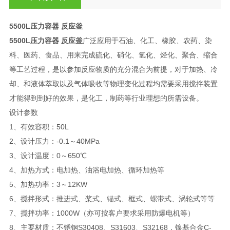
5500L压力容器 反应釜
5500L压力容器 反应釜
广泛应用于石油、化工、橡胶、农药、染
料、医药、食品、用来完成硫化、硝化、氢化、烃化、聚合、缩合
等工艺过程，是以参加反应物质的充分混合为前提，对于加热、冷
却、和液体萃取以及气体吸收等物理变化过程均需要采用搅拌装置
才能得到到好的效果，是化工，制药等行业理想的所需设备。
设计参数
1、有效容积：50L
2、设计压力：-0.1～40MPa
3、设计温度：0～650℃
4、加热方式：电加热、油浴电加热、循环加热等
5、加热功率：3～12KW
6、搅拌形式：推进式、桨式、锚式、框式、螺带式、涡轮式等等
7、搅拌功率：1000W（亦可按客户要求采用防爆电机等）
8、主要材质：不锈钢S30408、S31603、S32168，镍基合金C-