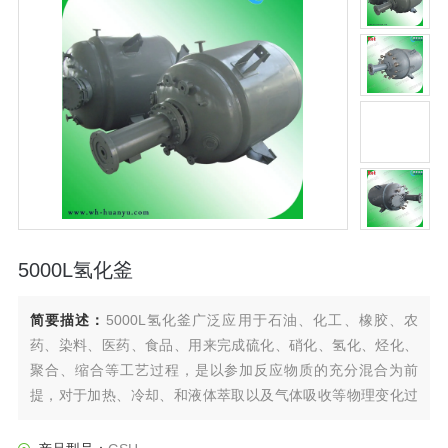
5000L氢化釜
简要描述：
5000L氢化釜广泛应用于石油、化工、橡胶、农
药、染料、医药、食品、用来完成硫化、硝化、氢化、烃化、
聚合、缩合等工艺过程，是以参加反应物质的充分混合为前
提，对于加热、冷却、和液体萃取以及气体吸收等物理变化过
程均需要采用搅拌装置才能得到到好的效果，是化工，制药等
行业理想的所需设备。