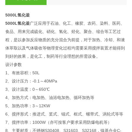
5000L氢化釜
5000L氢化釜
广泛应用于石油、化工、橡胶、农药、染料、医药、
食品、用来完成硫化、硝化、氢化、烃化、聚合、缩合等工艺过
程，是以参加反应物质的充分混合为前提，对于加热、冷却、和液
体萃取以及气体吸收等物理变化过程均需要采用搅拌装置才能得到
到好的效果，是化工，制药等行业理想的所需设备。
设计参数
1、有效容积：50L
2、设计压力：-0.1～40MPa
3、设计温度：0～650℃
4、加热方式：电加热、油浴电加热、循环加热等
5、加热功率：3～12KW
6、搅拌形式：推进式、桨式、锚式、框式、螺带式、涡轮式等等
7、搅拌功率：1000W（亦可按客户要求采用防爆电机等）
8、主要材质：不锈钢S30408、S31603、S32168，镍基合金C-