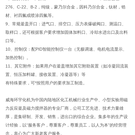
276、C-22、B-2，纯镍，蒙乃尔合金，因科乃尔合金，钛材，锆
材、衬四氟或喷涂四氟等。
9、常规釜盖开口：进气口、排空口、压力表爆破阀口、测温口、
取样口，还可根据客户要求增加固体加料口、冷却水进出口及出料
口等。
10、控制仪：配PID智能控制仪一台（无极调速、电机电流显示、
加热控制）。
11、其它附件：如果用户在釜盖增加其它附助装置（如冷凝回流装
置、恒压加料罐、接收装置、冷凝器等）等
有特殊要求，可*按照用户的要求加工制造。
威海环宇化机为中国内陆地区化工机械行业生产中、小型实验用磁
力反应釜及磁力搅拌器的专业厂商，公司工艺先进、技术力量雄
厚，是集研制、开发、销售，进出口的综合企业。集多年的生产设
计经验，以“服务客户，尊重客户，尊重员工，以人为本”的经营理
念，衷心为广大新老客户服务。