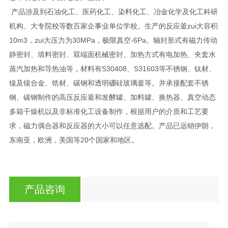
产品涉及到石油化工、医药化工、染料化工、冶金化学及化工科研
机构、大专院校等数百家企事业单位学校。生产的反应釜zui大容积
10m3，zui大压力为30MPa，极限真空-6Pa。轴封形式有磁力传动
静密封、填料密封、双端面机械密封、加热方式有电加热、夹套水
蒸汽加热和导热油等，材料有S30408、S31603等不锈钢、钛材、
镍及镍合金、锆材、碳钢和透明硼硅玻璃釜等。并承接配套不锈
钢、碳钢制作的高压反应釜和发酵罐、加料罐、换热器、真空动态
多箱干燥机以及非标准化工设备制作，根据用户的介质和工艺要
求，磁力偶合器和反应器的大小可以任意选配。产品已远销伊朗，
东南亚，欧洲，美国等20个国家和地区。
产品咨询