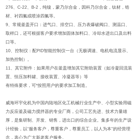
276、C-22、B-2，纯镍，蒙乃尔合金，因科乃尔合金，钛材，锆
材、衬四氟或喷涂四氟等。
9、常规釜盖开口：进气口、排空口、压力表爆破阀口、测温口、
取样口，还可根据客户要求增加固体加料口、冷却水进出口及出料
口等。
10、控制仪：配PID智能控制仪一台（无极调速、电机电流显示、
加热控制）。
11、其它附件：如果用户在釜盖增加其它附助装置（如冷凝回流装
置、恒压加料罐、接收装置、冷凝器等）等
有特殊要求，可*按照用户的要求加工制造。
威海环宇化机为中国内陆地区化工机械行业生产中、小型实验用磁
力反应釜及磁力搅拌器的专业厂商，公司工艺先进、技术力量雄
厚，是集研制、开发、销售，进出口的综合企业。集多年的生产设
计经验，以“服务客户，尊重客户，尊重员工，以人为本”的经营理
念，衷心为广大新老客户服务。