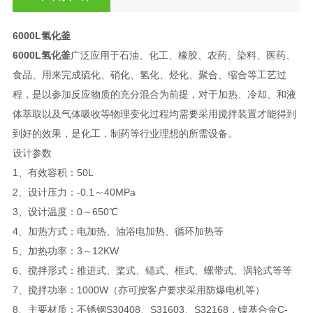
6000L氢化釜
6000L氢化釜
广泛应用于石油、化工、橡胶、农药、染料、医药、
食品、用来完成硫化、硝化、氢化、烃化、聚合、缩合等工艺过
程，是以参加反应物质的充分混合为前提，对于加热、冷却、和液
体萃取以及气体吸收等物理变化过程均需要采用搅拌装置才能得到
到好的效果，是化工，制药等行业理想的所需设备。
设计参数
1、有效容积：50L
2、设计压力：-0.1～40MPa
3、设计温度：0～650℃
4、加热方式：电加热、油浴电加热、循环加热等
5、加热功率：3～12KW
6、搅拌形式：推进式、桨式、锚式、框式、螺带式、涡轮式等等
7、搅拌功率：1000W（亦可按客户要求采用防爆电机等）
8、主要材质：不锈钢S30408、S31603、S32168，镍基合金C-