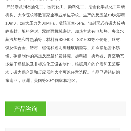
产品涉及到石油化工、医药化工、染料化工、冶金化学及化工科研
机构、大专院校等数百家企事业单位学校。生产的反应釜zui大容积
10m3，zui大压力为30MPa，极限真空-6Pa。轴封形式有磁力传动
静密封、填料密封、双端面机械密封、加热方式有电加热、夹套水
蒸汽加热和导热油等，材料有S30408、S31603等不锈钢、钛材、
镍及镍合金、锆材、碳钢和透明硼硅玻璃釜等。并承接配套不锈
钢、碳钢制作的高压反应釜和发酵罐、加料罐、换热器、真空动态
多箱干燥机以及非标准化工设备制作，根据用户的介质和工艺要
求，磁力偶合器和反应器的大小可以任意选配。产品已远销伊朗，
东南亚，欧洲，美国等20个国家和地区。
产品咨询