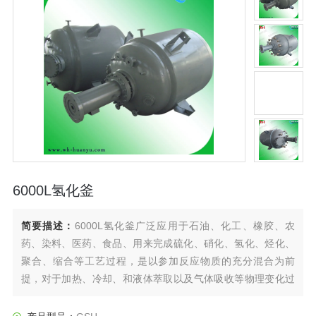
6000L氢化釜
简要描述：
6000L氢化釜广泛应用于石油、化工、橡胶、农
药、染料、医药、食品、用来完成硫化、硝化、氢化、烃化、
聚合、缩合等工艺过程，是以参加反应物质的充分混合为前
提，对于加热、冷却、和液体萃取以及气体吸收等物理变化过
程均需要采用搅拌装置才能得到到好的效果，是化工，制药等
行业理想的所需设备。