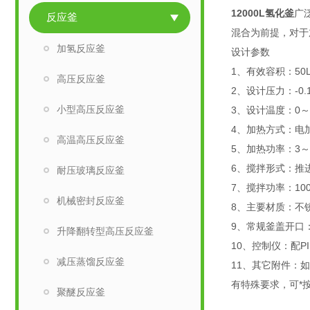
12000L氢化釜
广
反应釜
混合为前提，对于
加氢反应釜
设计参数
1、有效容积：50
高压反应釜
2、设计压力：-0.
小型高压反应釜
3、设计温度：0～
4、加热方式：电
高温高压反应釜
5、加热功率：3～
6、搅拌形式：推
耐压玻璃反应釜
7、搅拌功率：1
机械密封反应釜
8、主要材质：不锈
9、常规釜盖开口
升降翻转型高压反应釜
10、控制仪：配
减压蒸馏反应釜
11、其它附件：
有特殊要求，可*
聚醚反应釜