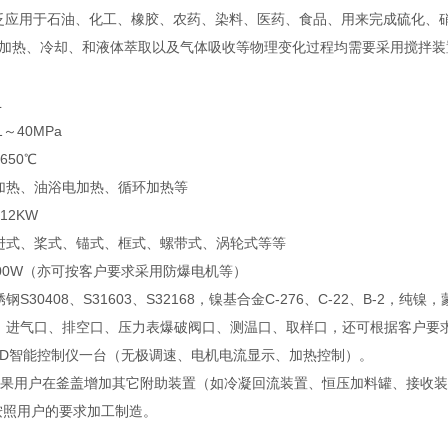
泛应用于石油、化工、橡胶、农药、染料、医药、食品、用来完成硫化、
加热、冷却、和液体萃取以及气体吸收等物理变化过程均需要采用搅拌装
L
1～40MPa
650℃
加热、油浴电加热、循环加热等
12KW
进式、桨式、锚式、框式、螺带式、涡轮式等等
000W（亦可按客户要求采用防爆电机等）
钢S30408、S31603、S32168，镍基合金C-276、C-22、B
：进气口、排空口、压力表爆破阀口、测温口、取样口，还可根据客户要
PID智能控制仪一台（无极调速、电机电流显示、加热控制）。
如果用户在釜盖增加其它附助装置（如冷凝回流装置、恒压加料罐、接收
按照用户的要求加工制造。