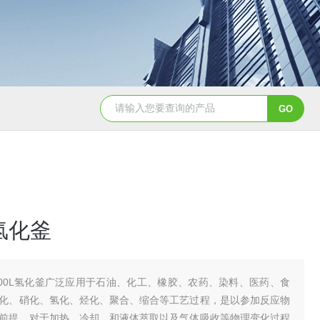
GSH-0.5L0.5L不锈钢磁力密封聚酯反应釜
GS
L氢化釜
000L氢化釜广泛应用于石油、化工、橡胶、农药、染料、医药、食
化、硝化、氢化、烃化、聚合、缩合等工艺过程，是以参加反应物
前提，对于加热、冷却、和液体萃取以及气体吸收等物理变化过程