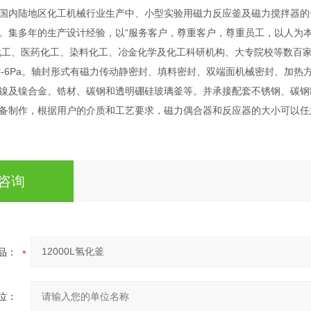
国内陆地区化工机械行业生产中、小型实验用磁力反应釜及磁力搅拌器的
。集多年的生产设计经验，以“服务客户，尊重客户，尊重员工，以人为本
工、医药化工、染料化工、冶金化学及化工科研机构、大专院校等数百家企事
空-6Pa。轴封形式有磁力传动静密封、填料密封、双端面机械密封、加热方式
镍及镍合金、锆材、碳钢和透明硼硅玻璃釜等。并承接配套不锈钢、碳钢
备制作，根据用户的介质和工艺要求，磁力偶合器和反应器的大小可以任
咨询
品：
位：