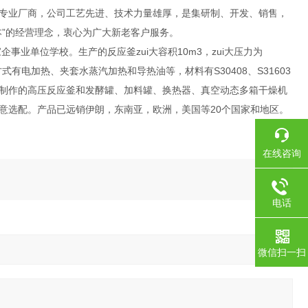
专业厂商，公司工艺先进、技术力量雄厚，是集研制、开发、销售，
”的经营理念，衷心为广大新老客户服务。
业单位学校。生产的反应釜zui大容积10m3，zui大压力为
有电加热、夹套水蒸汽加热和导热油等，材料有S30408、S31603
制作的高压反应釜和发酵罐、加料罐、换热器、真空动态多箱干燥机
意选配。产品已远销伊朗，东南亚，欧洲，美国等20个国家和地区。
在线咨询
电话
微信扫一扫