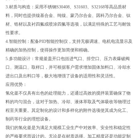
3.材质与构造：采用不锈钢S30408、S31603、S32168等高品质材
料，同时也提供镍基合金、纯镍、蒙乃尔合金、因科乃尔合金、钛
材、锆材以及衬四氟或喷涂四氟等选项，以满足特殊的工艺与耐蚀
性要求。
4.智能控制：配备PID智能控制仪，支持无极调速、电机电流显示及
精确的加热控制，使得操作更加简便和精确。
5.多功能设计：常规釜盖开口包括进气口、排空口、压力表爆破阀
口、测温口、取样口，并可根据客户需求增加固体加料口、冷却水
进出口及出料口等，极大地增强了设备的适用性和灵活性。
应用优势：
氢化釜不仅具有出色的处理能力，还通过高效的搅拌装置确保了物
料的均匀混合，这对于加热、冷却、液体萃取及气体吸收等物理过
程至关重要。其定制化的设计和多样化的附件选项使其成为化工、
制药等行业的理想设备。
我们的氢化釜是为满足大规模工业生产中对效率、安全性和稳定性
的严格要求而设计的。无论是在材质选择、加工精度还是功能定制