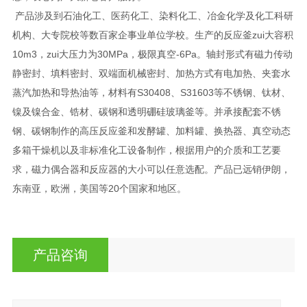
产品涉及到石油化工、医药化工、染料化工、冶金化学及化工科研
机构、大专院校等数百家企事业单位学校。生产的反应釜zui大容积
10m3，zui大压力为30MPa，极限真空-6Pa。轴封形式有磁力传动
静密封、填料密封、双端面机械密封、加热方式有电加热、夹套水
蒸汽加热和导热油等，材料有S30408、S31603等不锈钢、钛材、
镍及镍合金、锆材、碳钢和透明硼硅玻璃釜等。并承接配套不锈
钢、碳钢制作的高压反应釜和发酵罐、加料罐、换热器、真空动态
多箱干燥机以及非标准化工设备制作，根据用户的介质和工艺要
求，磁力偶合器和反应器的大小可以任意选配。产品已远销伊朗，
东南亚，欧洲，美国等20个国家和地区。
产品咨询