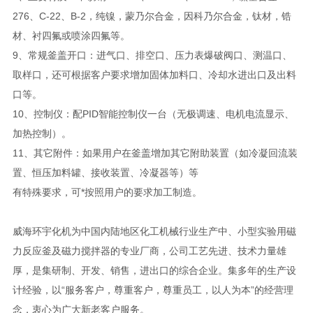
276、C-22、B-2，纯镍，蒙乃尔合金，因科乃尔合金，钛材，锆
材、衬四氟或喷涂四氟等。
9、常规釜盖开口：进气口、排空口、压力表爆破阀口、测温口、
取样口，还可根据客户要求增加固体加料口、冷却水进出口及出料
口等。
10、控制仪：配PID智能控制仪一台（无极调速、电机电流显示、
加热控制）。
11、其它附件：如果用户在釜盖增加其它附助装置（如冷凝回流装
置、恒压加料罐、接收装置、冷凝器等）等
有特殊要求，可*按照用户的要求加工制造。
威海环宇化机为中国内陆地区化工机械行业生产中、小型实验用磁
力反应釜及磁力搅拌器的专业厂商，公司工艺先进、技术力量雄
厚，是集研制、开发、销售，进出口的综合企业。集多年的生产设
计经验，以“服务客户，尊重客户，尊重员工，以人为本”的经营理
念，衷心为广大新老客户服务。