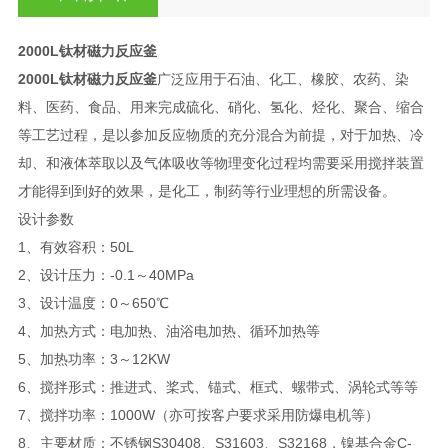
2000L钛材磁力反应釜
2000L钛材磁力反应釜
广泛应用于石油、化工、橡胶、农药、染
料、医药、食品、用来完成硫化、硝化、氢化、烃化、聚合、缩合
等工艺过程，是以参加反应物质的充分混合为前提，对于加热、冷
却、和液体萃取以及气体吸收等物理变化过程均需要采用搅拌装置
才能得到到好的效果，是化工，制药等行业理想的所需设备。
设计参数
1、有效容积：50L
2、设计压力：-0.1～40MPa
3、设计温度：0～650℃
4、加热方式：电加热、油浴电加热、循环加热等
5、加热功率：3～12KW
6、搅拌形式：推进式、桨式、锚式、框式、螺带式、涡轮式等等
7、搅拌功率：1000W（亦可按客户要求采用防爆电机等）
8、主要材质：不锈钢S30408、S31603、S32168，镍基合金C-