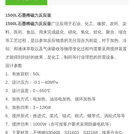
1500L石墨稀磁力反应釜
1500L石墨稀磁力反应釜
广泛应用于石油、化工、橡胶、农药、染
料、医药、食品、用来完成硫化、硝化、氢化、烃化、聚合、缩合
等工艺过程，是以参加反应物质的充分混合为前提，对于加热、冷
却、和液体萃取以及气体吸收等物理变化过程均需要采用搅拌装置
才能得到到好的效果，是化工，制药等行业理想的所需设备。
设计参数
1、有效容积：50L
2、设计压力：-0.1～40MPa
3、设计温度：0～650℃
4、加热方式：电加热、油浴电加热、循环加热等
5、加热功率：3～12KW
6、搅拌形式：推进式、桨式、锚式、框式、螺带式、涡轮式等等
7、搅拌功率：1000W（亦可按客户要求采用防爆电机等）
8、主要材质：不锈钢S30408、S31603、S32168，镍基合金C-