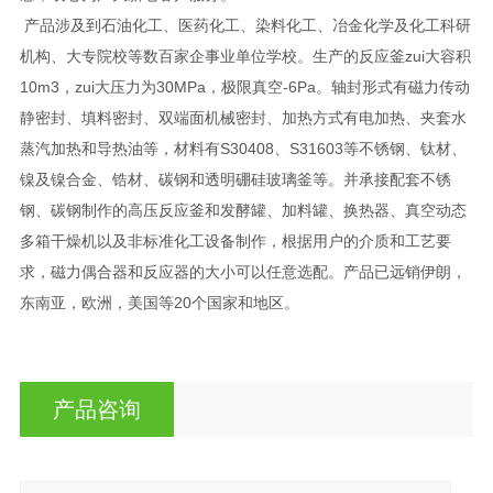
产品涉及到石油化工、医药化工、染料化工、冶金化学及化工科研
机构、大专院校等数百家企事业单位学校。生产的反应釜zui大容积
10m3，zui大压力为30MPa，极限真空-6Pa。轴封形式有磁力传动
静密封、填料密封、双端面机械密封、加热方式有电加热、夹套水
蒸汽加热和导热油等，材料有S30408、S31603等不锈钢、钛材、
镍及镍合金、锆材、碳钢和透明硼硅玻璃釜等。并承接配套不锈
钢、碳钢制作的高压反应釜和发酵罐、加料罐、换热器、真空动态
多箱干燥机以及非标准化工设备制作，根据用户的介质和工艺要
求，磁力偶合器和反应器的大小可以任意选配。产品已远销伊朗，
东南亚，欧洲，美国等20个国家和地区。
产品咨询