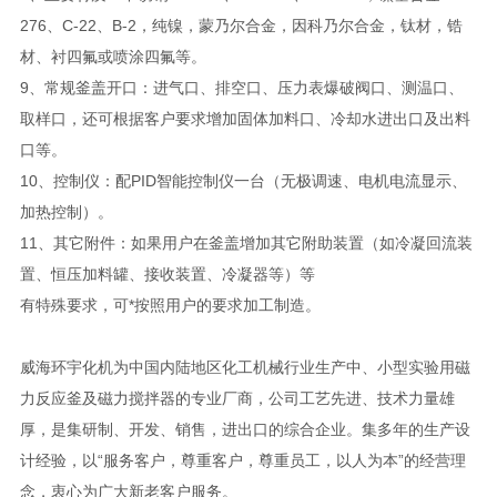
276、C-22、B-2，纯镍，蒙乃尔合金，因科乃尔合金，钛材，锆
材、衬四氟或喷涂四氟等。
9、常规釜盖开口：进气口、排空口、压力表爆破阀口、测温口、
取样口，还可根据客户要求增加固体加料口、冷却水进出口及出料
口等。
10、控制仪：配PID智能控制仪一台（无极调速、电机电流显示、
加热控制）。
11、其它附件：如果用户在釜盖增加其它附助装置（如冷凝回流装
置、恒压加料罐、接收装置、冷凝器等）等
有特殊要求，可*按照用户的要求加工制造。
威海环宇化机为中国内陆地区化工机械行业生产中、小型实验用磁
力反应釜及磁力搅拌器的专业厂商，公司工艺先进、技术力量雄
厚，是集研制、开发、销售，进出口的综合企业。集多年的生产设
计经验，以“服务客户，尊重客户，尊重员工，以人为本”的经营理
念，衷心为广大新老客户服务。