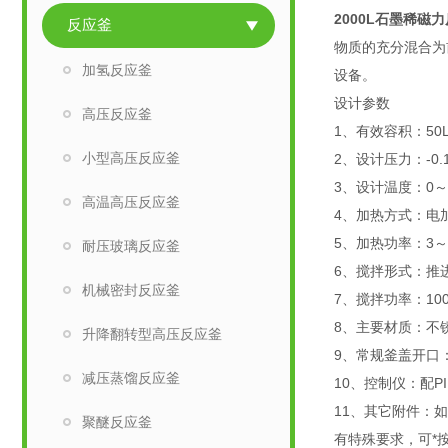
2000L石墨稀磁
反应釜
物质的充分混合为
加氢反应釜
设备。
设计参数
高压反应釜
1、有效容积：50
小型高压反应釜
2、设计压力：-0.
3、设计温度：0～
高温高压反应釜
4、加热方式：电
5、加热功率：3～
耐压玻璃反应釜
6、搅拌形式：推
机械密封反应釜
7、搅拌功率：1
8、主要材质：不锈
升降翻转型高压反应釜
9、常规釜盖开口
减压蒸馏反应釜
10、控制仪：配
11、其它附件：
聚醚反应釜
有特殊要求，可*