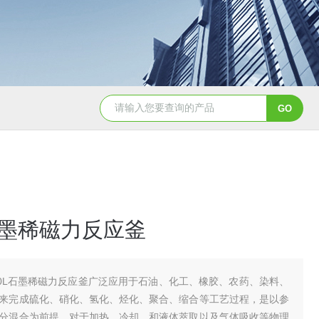
GSH-0.5L0.5L不锈钢磁力密封聚酯反应釜
GS
L石墨稀磁力反应釜
00L石墨稀磁力反应釜广泛应用于石油、化工、橡胶、农药、染料、
来完成硫化、硝化、氢化、烃化、聚合、缩合等工艺过程，是以参
分混合为前提，对于加热、冷却、和液体萃取以及气体吸收等物理