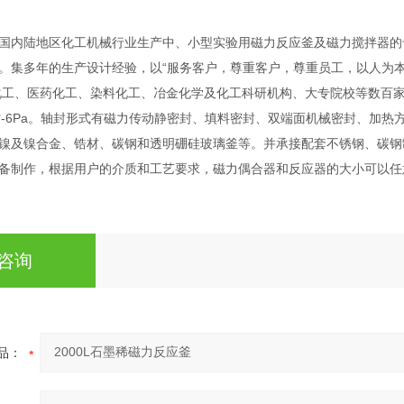
国内陆地区化工机械行业生产中、小型实验用磁力反应釜及磁力搅拌器的
。集多年的生产设计经验，以“服务客户，尊重客户，尊重员工，以人为本
工、医药化工、染料化工、冶金化学及化工科研机构、大专院校等数百家企事
空-6Pa。轴封形式有磁力传动静密封、填料密封、双端面机械密封、加热方式
镍及镍合金、锆材、碳钢和透明硼硅玻璃釜等。并承接配套不锈钢、碳钢
备制作，根据用户的介质和工艺要求，磁力偶合器和反应器的大小可以任
咨询
品：