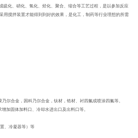
成硫化、硝化、氢化、烃化、聚合、缩合等工艺过程，是以参加反应
采用搅拌装置才能得到到好的效果，是化工，制药等行业理想的所需
-2，纯镍，蒙乃尔合金，因科乃尔合金，钛材，锆材、衬四氟或喷涂四氟等。
求增加固体加料口、冷却水进出口及出料口等。
装置、冷凝器等）等