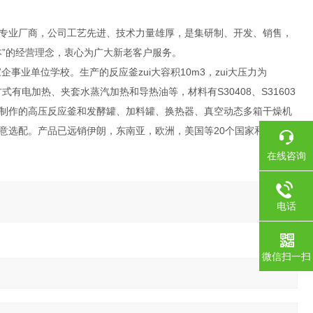
专业厂商，公司工艺先进、技术力量雄厚，是集研制、开发、销售，
”的经营理念，衷心为广大新老客户服务。
业单位学校。生产的反应釜zui大容积10m3，zui大压力为
有电加热、夹套水蒸汽加热和导热油等，材料有S30408、S31603
制作的高压反应釜和发酵罐、加料罐、换热器、真空动态多箱干燥机
意选配。产品已远销伊朗，东南亚，欧洲，美国等20个国家和地区。
在线咨询
电话
微信扫一扫