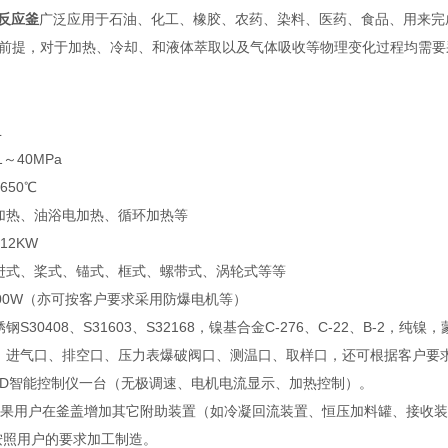
力反应釜
广泛应用于石油、化工、橡胶、农药、染料、医药、食品、用来完
前提，对于加热、冷却、和液体萃取以及气体吸收等物理变化过程均需要
L
1～40MPa
650℃
加热、油浴电加热、循环加热等
12KW
进式、桨式、锚式、框式、螺带式、涡轮式等等
000W（亦可按客户要求采用防爆电机等）
钢S30408、S31603、S32168，镍基合金C-276、C-22、B
：进气口、排空口、压力表爆破阀口、测温口、取样口，还可根据客户要
PID智能控制仪一台（无极调速、电机电流显示、加热控制）。
如果用户在釜盖增加其它附助装置（如冷凝回流装置、恒压加料罐、接收
按照用户的要求加工制造。