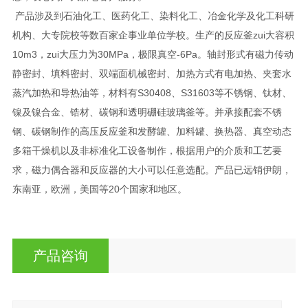
产品涉及到石油化工、医药化工、染料化工、冶金化学及化工科研
机构、大专院校等数百家企事业单位学校。生产的反应釜zui大容积
10m3，zui大压力为30MPa，极限真空-6Pa。轴封形式有磁力传动
静密封、填料密封、双端面机械密封、加热方式有电加热、夹套水
蒸汽加热和导热油等，材料有S30408、S31603等不锈钢、钛材、
镍及镍合金、锆材、碳钢和透明硼硅玻璃釜等。并承接配套不锈
钢、碳钢制作的高压反应釜和发酵罐、加料罐、换热器、真空动态
多箱干燥机以及非标准化工设备制作，根据用户的介质和工艺要
求，磁力偶合器和反应器的大小可以任意选配。产品已远销伊朗，
东南亚，欧洲，美国等20个国家和地区。
产品咨询