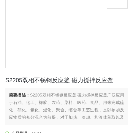
S2205双相不锈钢反应釜 磁力搅拌反应釜
简要描述：
S2205双相不锈钢反应釜 磁力搅拌反应釜广泛应用
于石油、化工、橡胶、农药、染料、医药、食品、用来完成硫
化、硝化、氢化、烃化、聚合、缩合等工艺过程，是以参加反
应物质的充分混合为前提，对于加热、冷却、和液体萃取以及
气体吸收等物理变化过程均需要采用搅拌装置才能得到到好的
效果，是化工，制药等行业理想的所需设备。