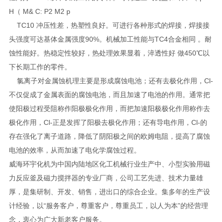
H（ M& C: P2 M2 p
TC10 冲压性差，热塑性良好。可进行各种形式的焊接，焊接接
头强度可达基体金属强度90%。机械加工性能与TC4合金相同 。耐
蚀性能好。热稳定性较好，热处理效果显着，淬透性好 做450℃以
下长期工作的零件。
氯离子对金属蚀机理主要是形成腐蚀电池；还有去极化作用，Cl-
不仅促成了金属表面的腐蚀电池，而且加速了电池的作用。通常把
使阳极过程受阻称作阳极极化作用，而把加速阳极极化作用称作去
极化作用，Cl-正是发挥了阳极去极化作用；还有导电作用，Cl-的
存在强化了离子道路，降低了阴阳极之间的欧姆电阻，提高了腐蚀
电池的效率，从而加速了电化学腐蚀过程。
威海环宇化机为中国内陆地区化工机械行业生产中、小型实验用磁
力反应釜及磁力搅拌器的专业厂商，公司工艺先进、技术力量雄
厚，是集研制、开发、销售，进出口的综合企业。集多年的生产设
计经验，以“服务客户，尊重客户，尊重员工，以人为本”的经营理
念，衷心为广大新老客户服务。