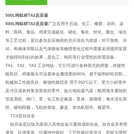
500L纯钛材TA2反应釜
500L纯钛材TA2反应釜
广泛应用于石油、化工、橡胶、农药、染
料、医药、食品、用来完成硫化、硝化、氢化、烃化、聚合、缩合
等工艺过程，是以参加反应物质的充分混合为前提，对于加热、冷
却、和液体萃取以及气体吸收等物理变化过程均需要采用搅拌装置
才能得到到好的效果，是化工，制药等行业理想的所需设备。
TA1、TA2、TA3 工业纯钛，它们可进行各种形式的焊接，焊接性
能良好，焊接接头可达基体金属强度的90%。易于锯和砂轮切割，
机械加工性能良好。耐蚀性能优良 用于350℃以下、受力小的零件
及冲压成各种复杂形状的零件。如火电站凝汽器；船用海水腐蚀的
管道系统、阀门、泵；化工热交换器、泵体、蒸馏塔；海水淡化系
统、镀铂阳极；飞机的骨架、蒙皮、发动机部件、横梁等。
TC4是钛合金
钛合金是以钛为基加入其他合金元素组成的合金。钛合金具有密
度低、比强度高、抗腐蚀性能好、工艺性能好等优点，是较为理想