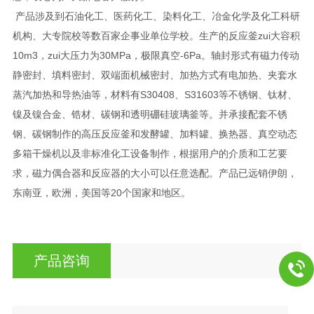
产品涉及到石油化工、医药化工、染料化工、冶金化学及化工科研
机构、大专院校等数百家企事业单位学校。生产的反应釜zui大容积
10m3，zui大压力为30MPa，极限真空-6Pa。轴封形式有磁力传动
静密封、填料密封、双端面机械密封、加热方式有电加热、夹套水
蒸汽加热和导热油等，材料有S30408、S31603等不锈钢、钛材、
镍及镍合金、锆材、碳钢和透明硼硅玻璃釜等。并承接配套不锈
钢、碳钢制作的高压反应釜和发酵罐、加料罐、换热器、真空动态
多箱干燥机以及非标准化工设备制作，根据用户的介质和工艺要
求，磁力偶合器和反应器的大小可以任意选配。产品已远销伊朗，
东南亚，欧洲，美国等20个国家和地区。
产品咨询