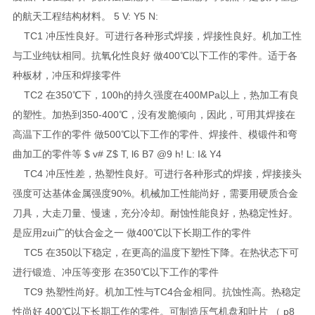
的航天工程结构材料。 5 V: Y5 N:
TC1 冲压性良好。可进行各种形式焊接，焊接性良好。机加工性
与工业纯钛相同。抗氧化性良好 做400℃以下工作的零件。适于各
种板材，冲压和焊接零件
TC2 在350℃下，100h的持久强度在400MPa以上，热加工有良
的塑性。加热到350-400℃，没有发脆倾向，因此，可用其焊接在
高温下工作的零件 做500℃以下工作的零件、焊接件、模锻件和弯
曲加工的零件等 $ v# Z$ T, l6 B7 @9 h! L: I& Y4
TC4 冲压性差，热塑性良好。可进行各种形式的焊接，焊接接头
强度可达基体金属强度90%。机械加工性能尚好，需要用硬质合金
刀具，大走刀量、慢速，充分冷却。耐蚀性能良好，热稳定性好。
是应用zui广的钛合金之一 做400℃以下长期工作的零件
TC5 在350以下稳定，在更高的温度下塑性下降。在热状态下可
进行锻造、冲压等变形 在350℃以下工作的零件
TC9 热塑性尚好。机加工性与TC4合金相同。抗蚀性高。热稳定
性尚好 400℃以下长期工作的零件。可制造压气机盘和叶片 （ p8