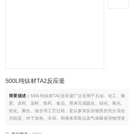
500L纯钛材TA2反应釜
简要描述：
500L纯钛材TA2反应釜广泛应用于石油、化工、橡
胶、农药、染料、医药、食品、用来完成硫化、硝化、氢化、
烃化、聚合、缩合等工艺过程，是以参加反应物质的充分混合
为前提，对于加热、冷却、和液体萃取以及气体吸收等物理变
化过程均需要采用搅拌装置才能得到到好的效果，是化工，制
药等行业理想的所需设备。