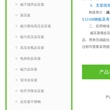
磁子搅拌反应釜
4、支架按操
构造简介：
减
蒸压釜
S32168钢板
磁力驱动高压反应釜
二、应用领域
减压蒸馏反
磁力高压反应釜
品、用来完成硫化
过程均需要采用搅
高压加氢反应釜
电加热反应釜
磁力反应釜
产品
深冷反应釜
快开升降反应釜
产
反应釜不锈钢