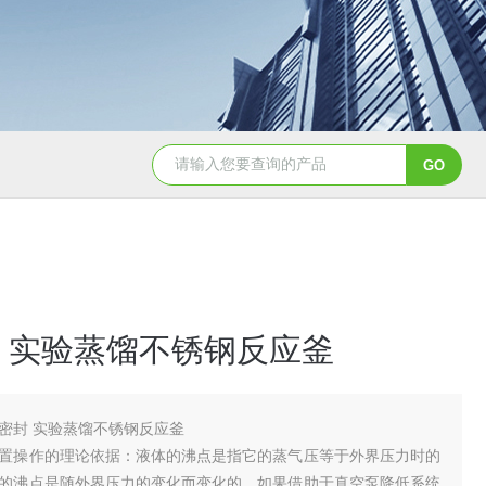
GSH-0.5L0.5L不锈钢磁力密封聚酯反应釜
GS
 实验蒸馏不锈钢反应釜
密封 实验蒸馏不锈钢反应釜
置操作的理论依据：液体的沸点是指它的蒸气压等于外界压力时的
的沸点是随外界压力的变化而变化的，如果借助于真空泵降低系统