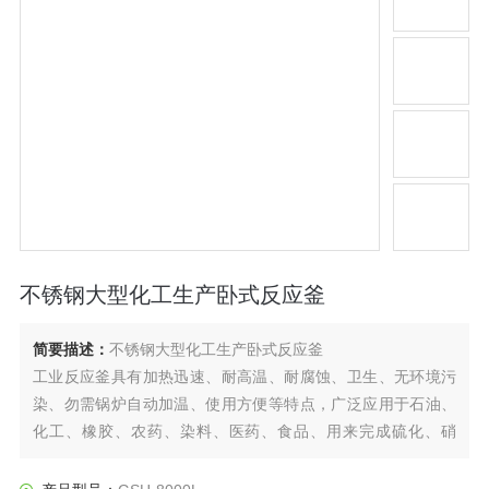
不锈钢大型化工生产卧式反应釜
简要描述：
不锈钢大型化工生产卧式反应釜
工业反应釜具有加热迅速、耐高温、耐腐蚀、卫生、无环境污
染、勿需锅炉自动加温、使用方便等特点，广泛应用于石油、
化工、橡胶、农药、染料、医药、食品、用来完成硫化、硝
化、氢化、烃化、聚合、缩合等工艺过程，是以参加反应物质
的充分混合为前提，对于加热、冷却、和液体萃取以及气体吸